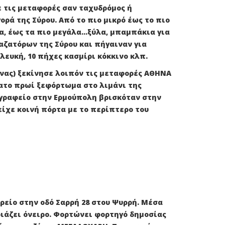
ε τις μεταφορές σαν ταχυδρόμος ή
ρά της Σύρου. Από το πιο μικρό έως το πιο
, έως τα πιο μεγάλα...ξύλα, μπαμπάκια για
αζατόρων της Σύρου και πήγαιναν για
λευκή, 10 πήχες κασμίρι κόκκινο κλπ.
ήνας) ξεκίνησε λοιπόν τις μεταφορές ΑΘΗΝΑ
ατο πρωί ξεφόρτωμα στο λιμάνι της
 γραφείο στην Ερμούπολη βρισκόταν στην
ίχε κοινή πόρτα με το περίπτερο του
ορείο στην οδό Σαρρή 28 στου Ψυρρή. Μέσα
μοιάζει όνειρο. Φορτώνει φορτηγό δημοσίας