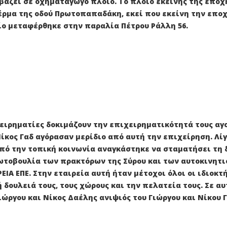
 βάζει σε οχηματαγωγό πλοίο. Το πλοίο εκείνης της επο
έρμα της οδού Πρωτοπαπαδάκη, εκεί που εκείνη την εποχ
είο μεταφέρθηκε στην παραλία Πέτρου Ράλλη 56.
ιχειρηματίες δοκιμάζουν την επιχειρηματικότητά τους α
Νίκος Γαδ αγόρασαν μερίδιο από αυτή την επιχείρηση. Λί
πό την τοπική κοινωνία αναγκάστηκε να σταματήσει τη 
πρωτοβουλία των πρακτόρων της Σύρου και των αυτοκινητ
 ΕΠΕ. Στην εταιρεία αυτή ήταν μέτοχοι όλοι οι ιδιοκτή
υλειά τους, τους χώρους και την πελατεία τους. Σε αυτή
Γιώργου και Νίκος Δαέλης ανιψιός του Γιώργου και Νίκου Γ