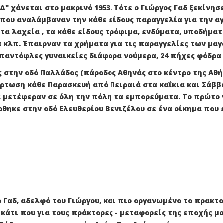
 χάνεται στο μακρινό 1953. Τότε ο Γιώργος Γαδ ξεκίνησ
που αναλάμβαναν την κάθε είδους παραγγελία για την αγο
τα λαχεία , τα κάθε είδους τρόφιμα, ενδύματα, υποδήματα
 κλπ. Έπαιρναν τα χρήματα για τις παραγγελίες των μαγ
 παντόφλες γυναικείες διάφορα νούμερα, 24 πήχες φόδρα 
ς στην οδό Παλλάδος (πάροδος Αθηνάς στο κέντρο της Αθ
ρτωση κάθε Παρασκευή από Πειραιά στα καΐκια και Σάββ
 μετέφεραν σε όλη την πόλη τα εμπορεύματα. Το πρώτο
ηκε στην οδό Ελευθερίου Βενιζέλου σε ένα οίκημα που ε
ο Γαδ, αδελφό του Γιώργου, και πιο οργανωμένο το πρακτ
ά κάτι που για τους πράκτορες - μεταφορείς της εποχής 